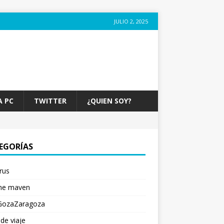
JULIO 2, 2025
A PC
TWITTER
¿QUIEN SOY?
EGORÍAS
irus
he maven
GozaZaragoza
de viaje