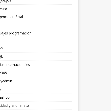
ojuegos
ware
gencia artificial
uajes programacion
on
QL
ias Internacionales
e365
yadmin
n
tashop
cidad y anonimato