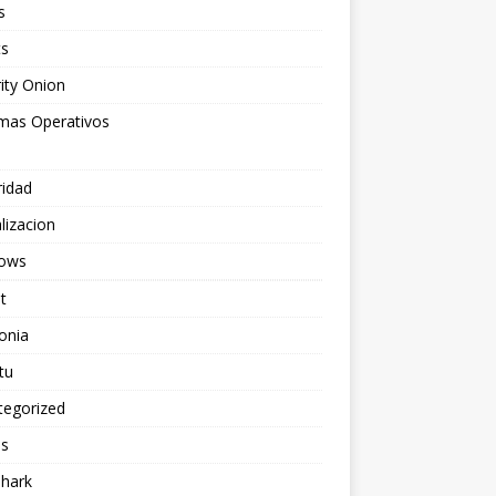
s
ts
ity Onion
emas Operativos
ridad
alizacion
ows
t
onia
tu
tegorized
os
shark