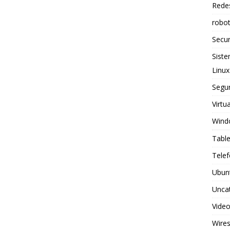
Rede
robo
Secur
Sist
Linux
Segu
Virtu
Wind
Table
Telef
Ubun
Unca
Vide
Wire