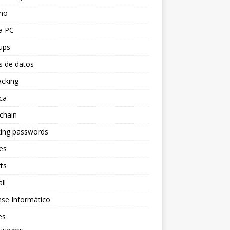
ino
a PC
ups
s de datos
acking
ca
chain
king passwords
es
ts
ll
se Informático
es