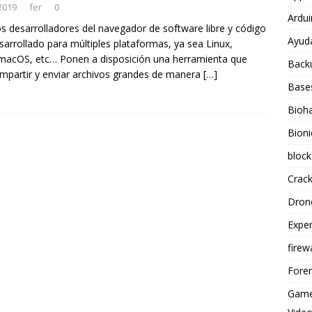
2019
fer
0
Ardu
 desarrolladores del navegador de software libre y código
Ayud
sarrollado para múltiples plataformas, ya sea Linux,
acOS, etc… Ponen a disposición una herramienta que
Back
mpartir y enviar archivos grandes de manera
[…]
Base
Bioh
Bioni
block
Crac
Dron
Exper
firewa
Foren
Gam