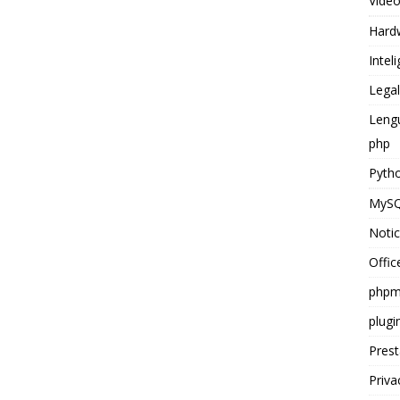
Vide
Hard
Inteli
Legal
Leng
php
Pyth
MyS
Notic
Offic
phpm
plugi
Pres
Priva