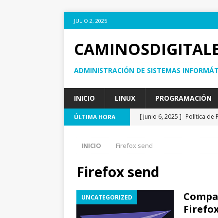
JULIO 2, 2025
CAMINOSDIGITALE
ADMINISTRACIÓN DE SISTEMAS INFORMÁT
INICIO
LINUX
PROGRAMACIÓN
[ junio 6, 2025 ]
Política de
ÚLTIMA HORA
[ febrero 26, 2025 ]
Como Re
INICIO
Firefox send
[ febrero 19, 2025 ]
XRP: To
BLOCKCHAIN
Firefox send
[ enero 27, 2025 ]
Deepseek
Compar
UNCATEGORIZED
[ junio 29, 2025 ]
Goza Zarag
Firefo